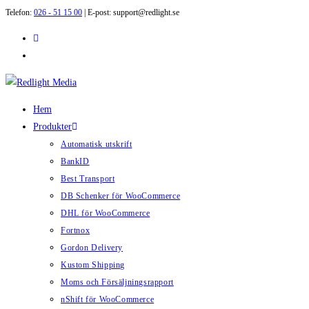
Telefon:
026 - 51 15 00
| E-post: support@redlight.se
Hoppa
till
innehållet
Hem
Produkter
Automatisk utskrift
BankID
Best Transport
DB Schenker för WooCommerce
DHL för WooCommerce
Fortnox
Gordon Delivery
Kustom Shipping
Moms och Försäljningsrapport
nShift för WooCommerce