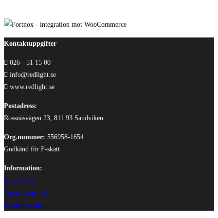
Kontaktuppgifter
026 - 51 15 00
info@redlight.se
www.redlight.se
Postadress:
Rossnäsvägen 23, 811 93 Sandviken
Org.nummer:
556958-1654
Godkänd för F-skatt
Information:
Köpvillkor
Integritetspolicy
Dokumentation