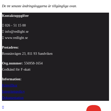
De tre senaste ändringsloggarna är tillgängliga ovan.
Kontaktuppgifter
026 - 51 15 00
info@redlight.se
www.redlight.se
Postadress:
Rossnäsvägen 23, 811 93 Sandviken
Org.nummer:
556958-1654
Godkänd för F-skatt
Information:
Köpvillkor
Integritetspolicy
Dokumentation