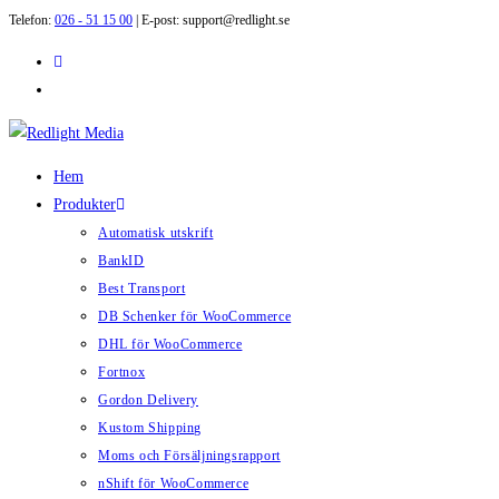
Telefon:
026 - 51 15 00
| E-post: support@redlight.se
Hoppa
till
innehållet
Hem
Produkter
Automatisk utskrift
BankID
Best Transport
DB Schenker för WooCommerce
DHL för WooCommerce
Fortnox
Gordon Delivery
Kustom Shipping
Moms och Försäljningsrapport
nShift för WooCommerce