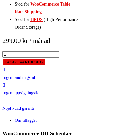
Stöd för
WooCommerce Table
Rate Shipping
Stöd för
HPOS
(High-Performance
Order Storage)
299.00
kr
/ månad
DB
Schenker
LÄGG I VARUKORG
för
WooCommerce
Ingen bindningstid
mängd
Ingen uppsägningstid
Nöjd kund garanti
Om tillägget
WooCommerce DB Schenker