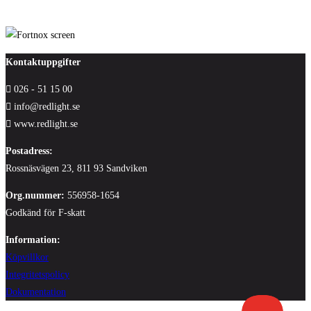
Kontaktuppgifter
026 - 51 15 00
info@redlight.se
www.redlight.se
Postadress:
Rossnäsvägen 23, 811 93 Sandviken
Org.nummer:
556958-1654
Godkänd för F-skatt
Information:
Köpvillkor
Integritetspolicy
Dokumentation