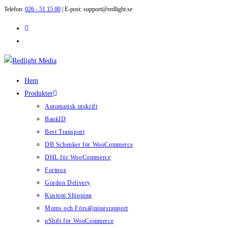
Telefon:
026 - 51 15 00
| E-post: support@redlight.se
Hoppa
till
innehållet
Hem
Produkter
Automatisk utskrift
BankID
Best Transport
DB Schenker för WooCommerce
DHL för WooCommerce
Fortnox
Gordon Delivery
Kustom Shipping
Moms och Försäljningsrapport
nShift för WooCommerce