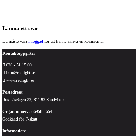
Lämna ett svar
Du måste vara
inloggad
för att kunna skriva en kommentar.
Kontaktuppgifter
026 - 51 15 00
info@redlight.se
www.redlight.se
Postadress:
Rossnäsvägen 23, 811 93 Sandviken
Org.nummer:
556958-1654
Godkänd för F-skatt
Information: