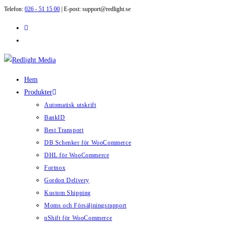
Telefon:
026 - 51 15 00
| E-post: support@redlight.se
Hoppa
till
innehållet
Hem
Produkter
Automatisk utskrift
BankID
Best Transport
DB Schenker för WooCommerce
DHL för WooCommerce
Fortnox
Gordon Delivery
Kustom Shipping
Moms och Försäljningsrapport
nShift för WooCommerce