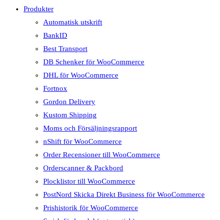
Produkter
Automatisk utskrift
BankID
Best Transport
DB Schenker för WooCommerce
DHL för WooCommerce
Fortnox
Gordon Delivery
Kustom Shipping
Moms och Försäljningsrapport
nShift för WooCommerce
Order Recensioner till WooCommerce
Orderscanner & Packbord
Plocklistor till WooCommerce
PostNord Skicka Direkt Business för WooCommerce
Prishistorik för WooCommerce