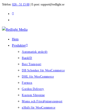
Telefon:
026 - 51 15 00
| E-post: support@redlight.se
Hoppa
till
innehållet
Hem
Produkter
Automatisk utskrift
BankID
Best Transport
DB Schenker för WooCommerce
DHL för WooCommerce
Fortnox
Gordon Delivery
Kustom Shipping
Moms och Försäljningsrapport
nShift för WooCommerce