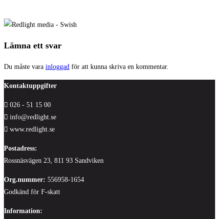
Lämna ett svar
Du måste vara
inloggad
för att kunna skriva en kommentar.
Kontaktuppgifter
026 - 51 15 00
info@redlight.se
www.redlight.se
Postadress:
Rossnäsvägen 23, 811 93 Sandviken
Org.nummer:
556958-1654
Godkänd för F-skatt
Information: