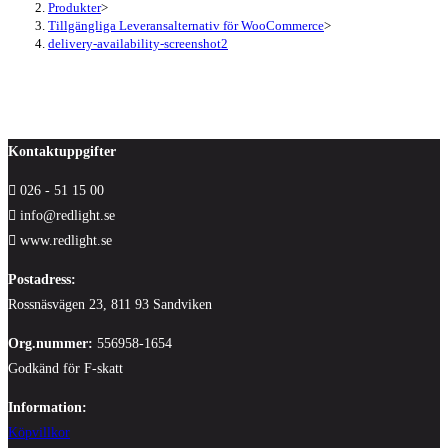
Produkter
>
Tillgängliga Leveransalternativ för WooCommerce
>
delivery-availability-screenshot2
Kontaktuppgifter
026 - 51 15 00
info@redlight.se
www.redlight.se
Postadress:
Rossnäsvägen 23, 811 93 Sandviken
Org.nummer:
556958-1654
Godkänd för F-skatt
Information:
Köpvillkor