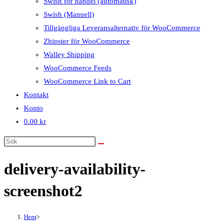
Swish för handel (automatisk)
Swish (Manuell)
Tillgängliga Leveransalternativ för WooCommerce
Zhipster för WooCommerce
Walley Shipping
WooCommerce Feeds
WooCommerce Link to Cart
Kontakt
Konto
0.00
kr
delivery-availability-
screenshot2
Hem
>