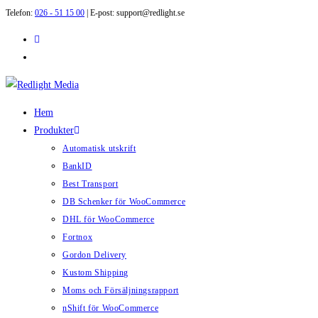
Telefon:
026 - 51 15 00
| E-post: support@redlight.se
Hoppa
till
innehållet
Hem
Produkter
Automatisk utskrift
BankID
Best Transport
DB Schenker för WooCommerce
DHL för WooCommerce
Fortnox
Gordon Delivery
Kustom Shipping
Moms och Försäljningsrapport
nShift för WooCommerce